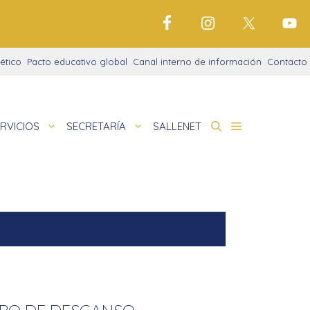
ético
Pacto educativo global
Canal interno de información
Contacto
RVICIOS
SECRETARÍA
SALLENET
de Centro: ROF + Proyecto Educativo
 Abiertas Con Norte
deportivo
nigrama
de
amaciones didácticas
cio justo
tariado
MPO DE DESCANSO