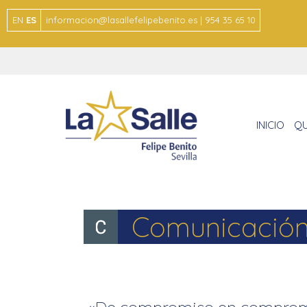
EN
ES
informacion@lasallefelipebenito.es | 954 35 65 10
INICIO
QU
Comunicación 
«De compromiso en compromi