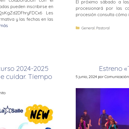
en colaboración con el
El próximo sábado a la
adas pueden inscribirse en
procesionará por las cal
le/QsKgZd2DFhryFDCx6 Les
procesión consulta cómo in
rmativa y las fechas en las
 más
General
,
Pastoral
 curso 2024-2025
Estreno «
e cuidar. Tiempo
5 junio, 2024
por
Comunicación L
nito