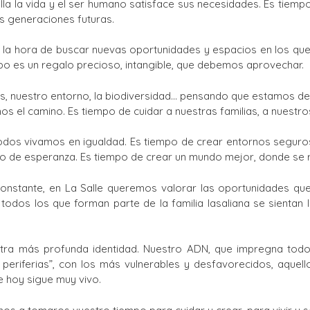
la la vida y el ser humano satisface sus necesidades. Es tiemp
as generaciones futuras.
 a la hora de buscar nuevas oportunidades y espacios en los que 
o es un regalo precioso, intangible, que debemos aprovechar.
mos, nuestro entorno, la biodiversidad… pensando que estamos 
os el camino. Es tiempo de cuidar a nuestras familias, a nues
dos vivamos en igualdad. Es tiempo de crear entornos seguros 
no de esperanza. Es tiempo de crear un mundo mejor, donde se r
onstante, en La Salle queremos valorar las oportunidades que
 todos los que forman parte de la familia lasaliana se sientan
tra más profunda identidad. Nuestro ADN, que impregna todo 
periferias”, con los más vulnerables y desfavorecidos, aquel
ue hoy sigue muy vivo.