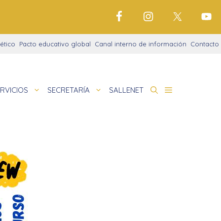
ético
Pacto educativo global
Canal interno de información
Contacto
RVICIOS
SECRETARÍA
SALLENET
de Centro: ROF + Proyecto Educativo
 Abiertas Con Norte
deportivo
nigrama
de
amaciones didácticas
cio justo
tariado