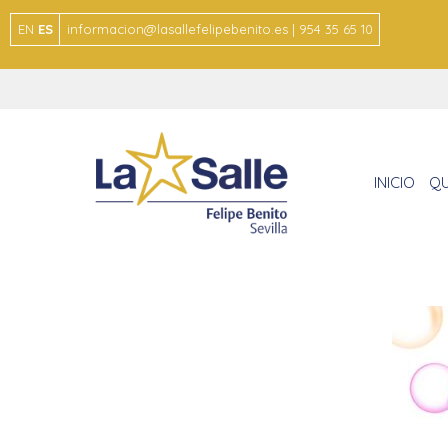
EN
ES
informacion@lasallefelipebenito.es | 954 35 65 10
INICIO
QU