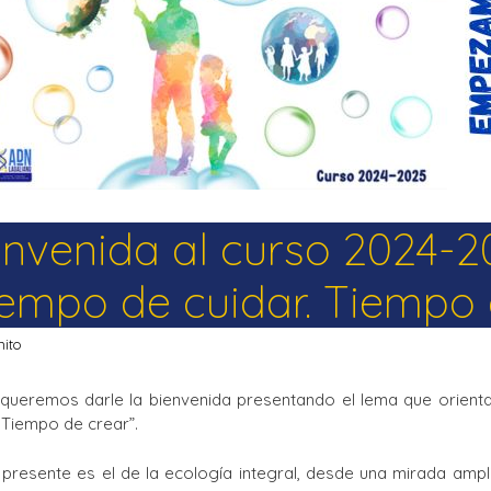
La Salle en el mundo
Vocación lasaliana
ienvenida al curso 2024-
iempo de cuidar. Tiempo 
nito
 queremos darle la bienvenida presentando el lema que orienta
 Tiempo de crear”.
resente es el de la ecología integral, desde una mirada amplia