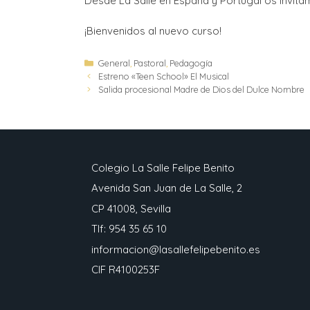
Desde La Salle en España y Portugal os invitam
¡Bienvenidos al nuevo curso!
General
,
Pastoral
,
Pedagogía
Estreno «Teen School» El Musical
Salida procesional Madre de Dios del Dulce Nombre
Colegio La Salle Felipe Benito
Avenida San Juan de La Salle, 2
CP 41008, Sevilla
Tlf: 954 35 65 10
informacion@lasallefelipebenito.es
CIF R4100253F