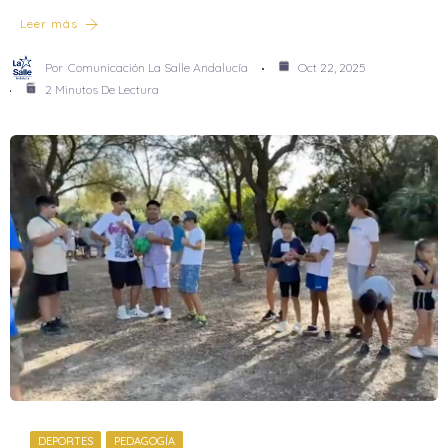
Leer más
Por
Comunicación La Salle Andalucía
Oct 22, 2025
2 Minutos De Lectura
DEPORTES
PEDAGOGÍA