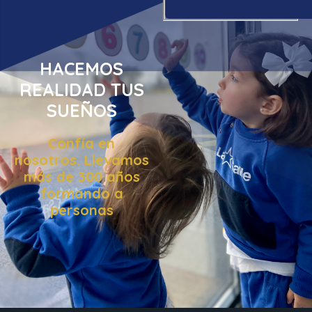
HACEMOS
REALIDAD TUS
SUEÑOS
Confía en
nosotros. Llevamos
más de 300 años
formando a
personas