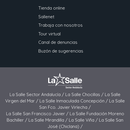
Tienda online
Sallenet
Trabaja con nosotros
Tour virtual
Canal de denuncias
Buzón de sugerencias
La Salle Sector Andalucía /
La Salle Chocillas /
La Salle
Virgen del Mar /
La Salle Inmaculada Concepción /
La Salle
San Fco. Javier Virlecha /
La Salle San Francisco Javier /
La Salle Fundación Moreno
Bachiller /
La Salle Mirandilla /
La Salle Viña /
La Salle San
José (Chiclana) /