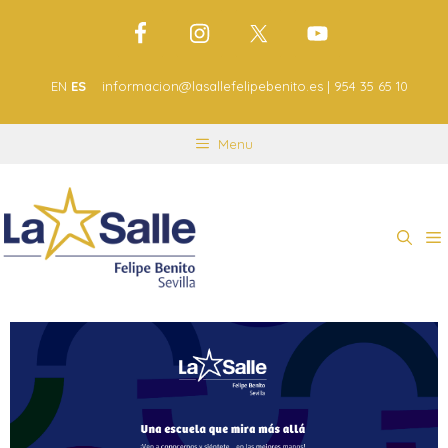
EN
ES
informacion@lasallefelipebenito.es | 954 35 65 10
Menu