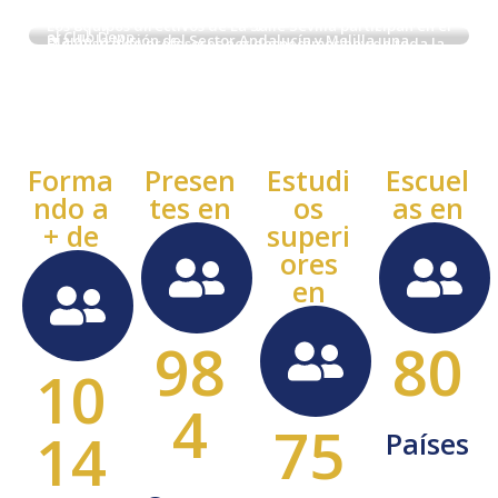
Forma
Presen
Estudi
Escuel
ndo a
tes en
os
as en
+ de
superi
ores
en
98
80
10
4
75
14
Países