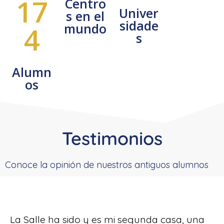
17
Centro
Univer
s en el
sidade
mundo
4
s
Alumn
os
Testimonios
Conoce la opinión de nuestros antiguos alumnos
La Salle ha sido y es mi segunda casa, una