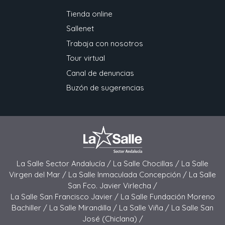
Tienda online
Sallenet
Trabaja con nosotros
Tour virtual
Canal de denuncias
Buzón de sugerencias
La Salle Sector Andalucía /
La Salle Chocillas /
La Salle
Virgen del Mar /
La Salle Inmaculada Concepción /
La Salle
San Fco. Javier Virlecha /
La Salle San Francisco Javier /
La Salle Fundación Moreno
Bachiller /
La Salle Mirandilla /
La Salle Viña /
La Salle San
José (Chiclana) /