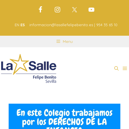
EN
ES
informacion@lasallefelipebenito.es | 954 35 65 10
Menu