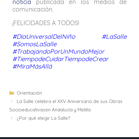
noticia
publicada en los medios de
comunicación.
¡FELICIDADES A TODOS!
#DíaUniversalDelNiño #LaSalle
#SomosLaSalle
#TrabajandoPorUnMundoMejor
#TiempodeCuidarTiempodeCrear
#MiraMásAllá
Orientación
La Salle celebra el XXV Aniversario de sus Obras
Socioeducativasen Andalucía y Melilla
¿Por qué elegir La Salle?