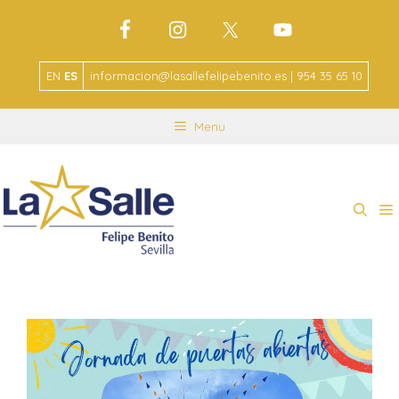
EN
ES
informacion@lasallefelipebenito.es | 954 35 65 10
Menu