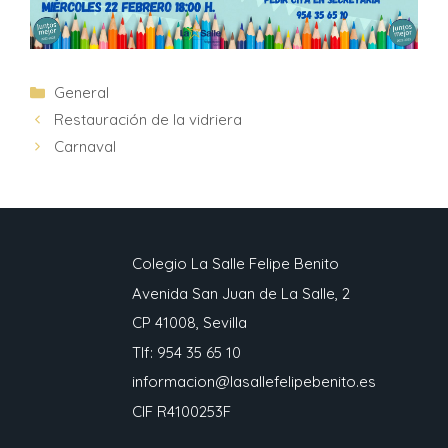
General
Restauración de la vidriera
Carnaval
Colegio La Salle Felipe Benito
Avenida San Juan de La Salle, 2
CP 41008, Sevilla
Tlf: 954 35 65 10
informacion@lasallefelipebenito.es
CIF R4100253F