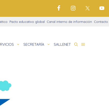
ético
Pacto educativo global
Canal interno de información
Contacto
RVICIOS
SECRETARÍA
SALLENET
de Centro: ROF + Proyecto Educativo
 Abiertas Con Norte
deportivo
nigrama
de
amaciones didácticas
cio justo
tariado