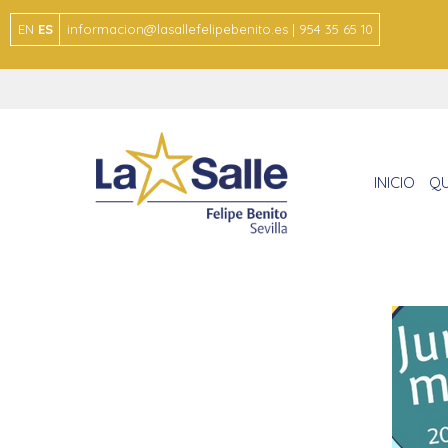
EN
ES
informacion@lasallefelipebenito.es | 954 35 65 10
INICIO
QU