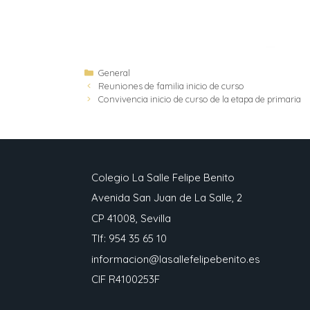
General
Reuniones de familia inicio de curso
Convivencia inicio de curso de la etapa de primaria
Colegio La Salle Felipe Benito
Avenida San Juan de La Salle, 2
CP 41008, Sevilla
Tlf: 954 35 65 10
informacion@lasallefelipebenito.es
CIF R4100253F