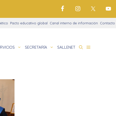
ético
Pacto educativo global
Canal interno de información
Contacto
RVICIOS
SECRETARÍA
SALLENET
de Centro: ROF + Proyecto Educativo
 Abiertas Con Norte
deportivo
nigrama
de
amaciones didácticas
cio justo
tariado