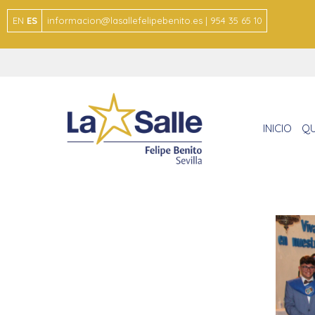
EN
ES
informacion@lasallefelipebenito.es | 954 35 65 10
INICIO
QU