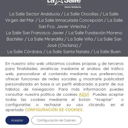
La Salle Sector Andalucía /
La Salle Chocillas /
La Salle
Virgen del Mar /
La Salle Inmaculada Concepción /
La Salle
San Fco. Javier Virlecha /
La Salle San Francisco Javier /
La Salle Fundación Moreno
Bachiller /
La Salle Mirandilla /
La Salle Viña /
La Salle San
José (Chiclana) /
La Salle Córdoba /
La Salle Santa Natalia /
La Salle Buen
Pastor /
La Salle Sagrado Corazón /
La Salle San José
En nuestro sitio web utilizamos cookies propias y de terceros
(Jerez) /
La Salle El Carmen (Melilla) /
para finalidades analíticas mediante el análisis del tráfico
La Salle Buen Consejo /
La Salle El Carmen (San Fernando) /
web, personalizar el contenido mediante sus preferencias,
La Salle San Francisco /
La Salle Felipe Benito /
La Salle La
ofrecer funciones de redes sociales y mostrarle publicidad
Purísima
personalizada en base a un perfil elaborado a partir de sus
hábitos de navegación. Para más información puedes
consultar nuestra política de cookies
AQUÍ
. Puedes aceptar
Todos los derechos reservados. Diseñado y desarrollado
todas las cookies mediante el botón “Aceptar” o
por el equipo T.I.C. del Sector Andalucía © 2024 La Salle
configurarlas o rechazar su uso clicando en el
Felipe Benito.
apartado
CONFIGURACIÓN DE COOKIES
.
Aceptar
Configuración de Cookies
Aviso legal
|
Política de privacidad
|
Política de cookies