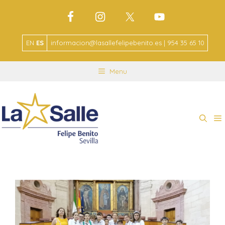
EN
ES
informacion@lasallefelipebenito.es | 954 35 65 10
Menu