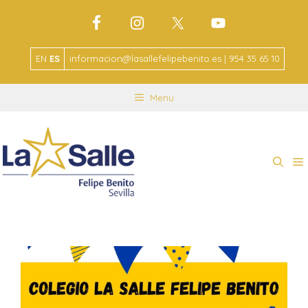
EN
ES
informacion@lasallefelipebenito.es | 954 35 65 10
Menu