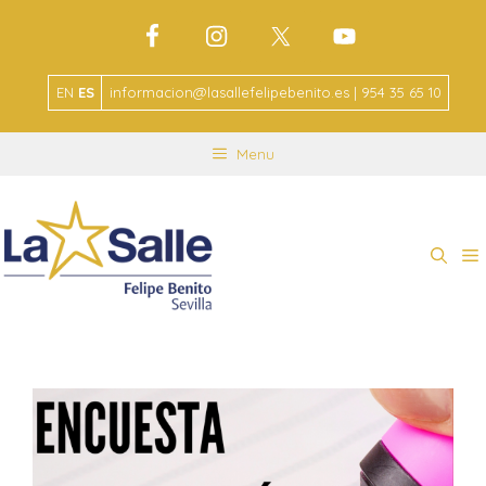
EN
ES
informacion@lasallefelipebenito.es | 954 35 65 10
Menu