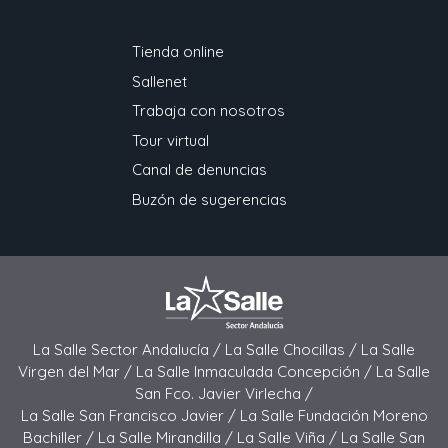
Tienda online
Sallenet
Trabaja con nosotros
Tour virtual
Canal de denuncias
Buzón de sugerencias
La Salle Sector Andalucía /
La Salle Chocillas /
La Salle
Virgen del Mar /
La Salle Inmaculada Concepción /
La Salle
San Fco. Javier Virlecha /
La Salle San Francisco Javier /
La Salle Fundación Moreno
Bachiller /
La Salle Mirandilla /
La Salle Viña /
La Salle San