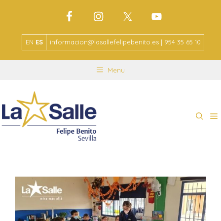
EN
ES
informacion@lasallefelipebenito.es | 954 35 65 10
Menu