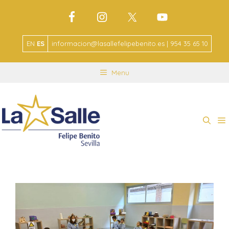
EN
ES
informacion@lasallefelipebenito.es | 954 35 65 10
Menu