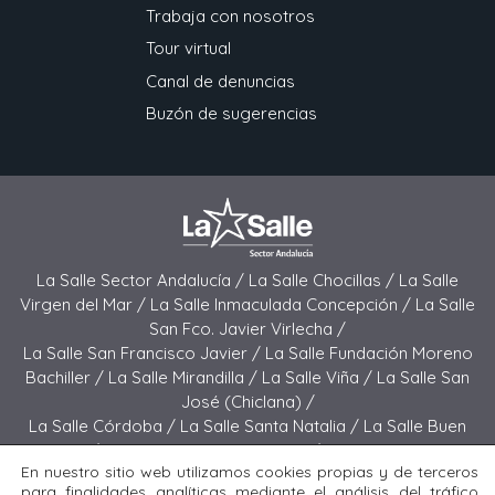
Trabaja con nosotros
Tour virtual
Canal de denuncias
Buzón de sugerencias
La Salle Sector Andalucía /
La Salle Chocillas /
La Salle
Virgen del Mar /
La Salle Inmaculada Concepción /
La Salle
San Fco. Javier Virlecha /
La Salle San Francisco Javier /
La Salle Fundación Moreno
Bachiller /
La Salle Mirandilla /
La Salle Viña /
La Salle San
José (Chiclana) /
La Salle Córdoba /
La Salle Santa Natalia /
La Salle Buen
Pastor /
La Salle Sagrado Corazón /
La Salle San José
En nuestro sitio web utilizamos cookies propias y de terceros
(Jerez) /
La Salle El Carmen (Melilla) /
para finalidades analíticas mediante el análisis del tráfico