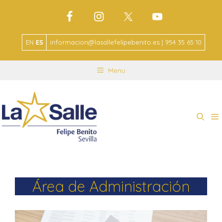
EN
ES
informacion@lasallefelipebenito.es | 954 35 65 10
Menu
Área de Administración